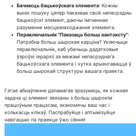
Бачнасць бацькоўскага элемента
: Кожны
вынік пошуку цяпер паказвае свой непасрэдны
бацькоўскі элемент, даючы імгненнае
разуменне месцазнаходжання элемента.
Пераключальнік "Паказаць больш кантэксту"
:
Патрэбна больш шырокая карціна? Уключыце
пераключальнік, каб убачыць дадатковыя
ўзроўні іерархіі за межамі непасрэднага
бацькоўскага элемента і хутка арыентавацца ў
больш шырокай структуры вашага праекта.
Гэтае абнаўленне дапамагае зразумець, як кожная
задача ці элемент звязаны з больш шырокім
працоўным працэсам, эканомячы ваш час і
колькасць клікаў. Паспрабуйце і аптымізуйце
навігацыю па праекце ўжо сёння!