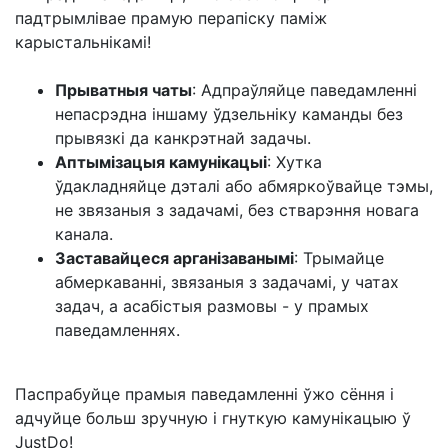
падтрымлівае прамую перапіску паміж
карыстальнікамі!
Прыватныя чаты
: Адпраўляйце паведамленні
непасрэдна іншаму ўдзельніку каманды без
прывязкі да канкрэтнай задачы.
Аптымізацыя камунікацыі
: Хутка
ўдакладняйце дэталі або абмяркоўвайце тэмы,
не звязаныя з задачамі, без стварэння новага
канала.
Заставайцеся арганізаванымі
: Трымайце
абмеркаванні, звязаныя з задачамі, у чатах
задач, а асабістыя размовы - у прамых
паведамленнях.
Паспрабуйце прамыя паведамленні ўжо сёння і
адчуйце больш зручную і гнуткую камунікацыю ў
JustDo!