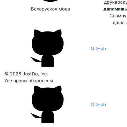
друкарск
Беларуская мова
дапамажыц
Спампу
дашлі
GitHub
© 2026 JustDo, Inc.
Усе правы абаронены.
GitHub