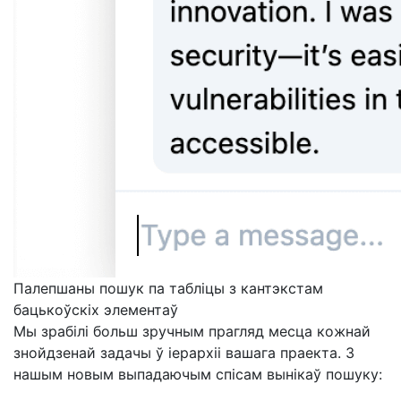
Палепшаны пошук па табліцы з кантэкстам
бацькоўскіх элементаў
Мы зрабілі больш зручным прагляд месца кожнай
знойдзенай задачы ў іерархіі вашага праекта. З
нашым новым выпадаючым спісам вынікаў пошуку: