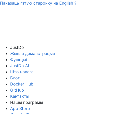
Паказаць гэтую старонку на
English
?
JustDo
Жывая дэманстрацыя
Функцыі
JustDo AI
Што новага
Блог
Docker Hub
GitHub
Кантакты
Нашы праграмы
App Store