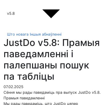
v5.8
Што новага
Іншыя абнаўленні
JustDo v5.8: Прамыя
паведамленні і
палепшаны пошук
па табліцы
07.02.2025
Сёння мы рады паведаміць пра выпуск JustDo v5.8.
Прамыя паведамленні
Мы рады паведаміць, што JustDo цяпер