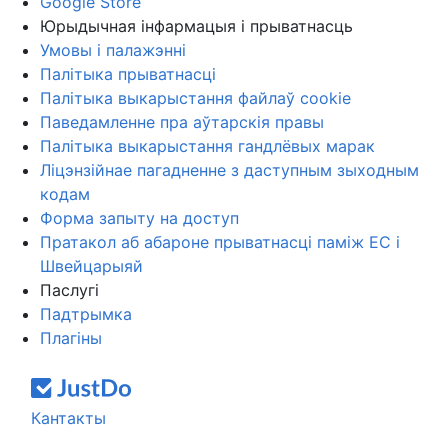
Google Store
Юрыдычная інфармацыя і прыватнасць
Умовы і палажэнні
Палітыка прыватнасці
Палітыка выкарыстання файлаў cookie
Паведамленне пра аўтарскія правы
Палітыка выкарыстання гандлёвых марак
Ліцэнзійнае пагадненне з даступным зыходным
кодам
Форма запыту на доступ
Пратакол аб абароне прыватнасці паміж ЕС і
Швейцарыяй
Паслугі
Падтрымка
Плагіны
Кантакты