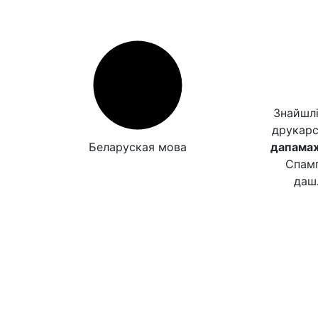
Знайшлі
друкар
Беларуская мова
дапамаж
Спамп
даш