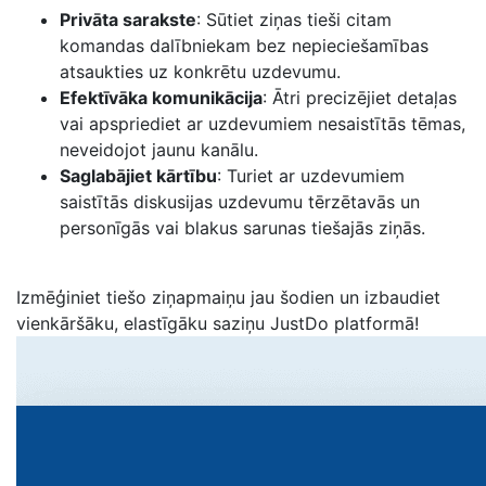
Privāta sarakste
: Sūtiet ziņas tieši citam
komandas dalībniekam bez nepieciešamības
atsaukties uz konkrētu uzdevumu.
Efektīvāka komunikācija
: Ātri precizējiet detaļas
vai apspriediet ar uzdevumiem nesaistītās tēmas,
neveidojot jaunu kanālu.
Saglabājiet kārtību
: Turiet ar uzdevumiem
saistītās diskusijas uzdevumu tērzētavās un
personīgās vai blakus sarunas tiešajās ziņās.
Izmēģiniet tiešo ziņapmaiņu jau šodien un izbaudiet
vienkāršāku, elastīgāku saziņu JustDo platformā!