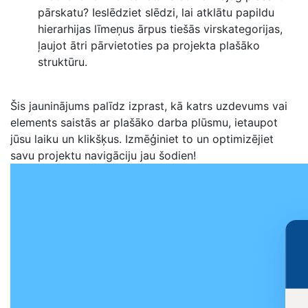
pārskatu? Ieslēdziet slēdzi, lai atklātu papildu
hierarhijas līmeņus ārpus tiešās virskategorijas,
ļaujot ātri pārvietoties pa projekta plašāko
struktūru.
Šis jauninājums palīdz izprast, kā katrs uzdevums vai
elements saistās ar plašāko darba plūsmu, ietaupot
jūsu laiku un klikšķus. Izmēģiniet to un optimizējiet
savu projektu navigāciju jau šodien!