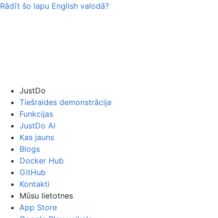
Rādīt šo lapu
English
valodā?
JustDo
Tiešraides demonstrācija
Funkcijas
JustDo AI
Kas jauns
Blogs
Docker Hub
GitHub
Kontakti
Mūsu lietotnes
App Store