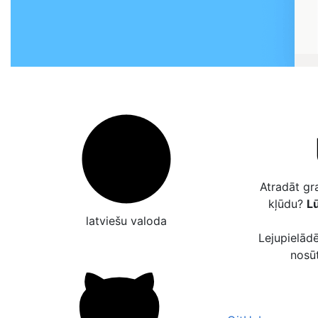
Atradāt gr
kļūdu?
Lū
latviešu valoda
Lejupielādē
nosū