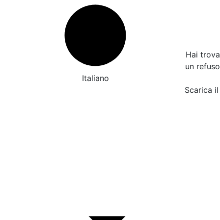
Hai trov
un refus
Italiano
Scarica il