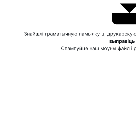
Знайшлі граматычную памылку ці друкарску
выправіць 
Спампуйце наш моўны файл і д