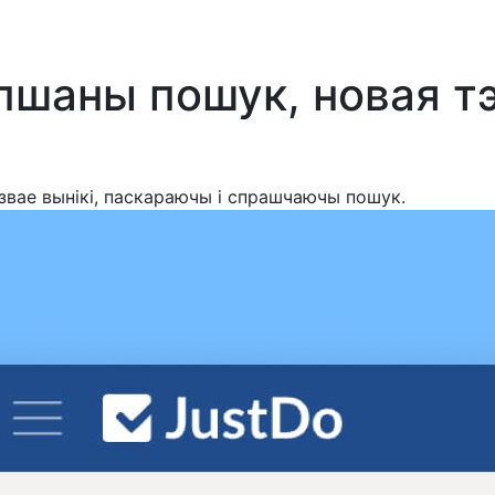
пшаны пошук, новая тэ
звае вынікі, паскараючы і спрашчаючы пошук.