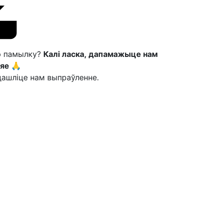
ю памылку?
Калі ласка, дапамажыце нам
яе 🙏
ашліце нам выпраўленне.