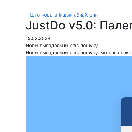
Што новага
Іншыя абнаўленні
JustDo v5.0: Пале
15.02.2024
Новы выпадальны спіс пошуку
Новы выпадальны спіс пошуку імгненна пака