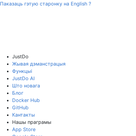
Паказаць гэтую старонку на
English
?
JustDo
Жывая дэманстрацыя
Функцыі
JustDo AI
Што новага
Блог
Docker Hub
GitHub
Кантакты
Нашы праграмы
App Store