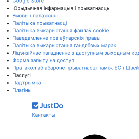
Google Store
Юрыдычная інфармацыя і прыватнасць
Умовы і палажэнні
Палітыка прыватнасці
Палітыка выкарыстання файлаў cookie
Паведамленне пра аўтарскія правы
Палітыка выкарыстання гандлёвых марак
Ліцэнзійнае пагадненне з даступным зыходным ко
Форма запыту на доступ
Пратакол аб абароне прыватнасці паміж ЕС і Шве
Паслугі
Падтрымка
Плагіны
Кантакты