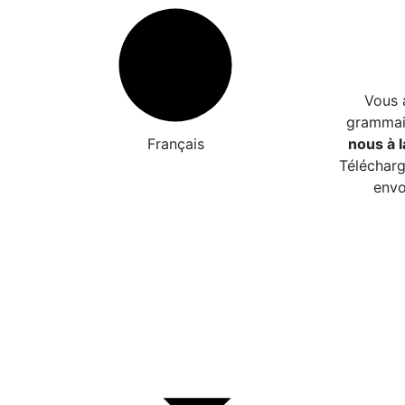
Vous 
grammair
Français
nous à l
Télécharg
envo