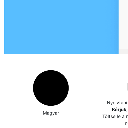
Nyelvtani 
Kérjük,
Magyar
Töltse le a n
n