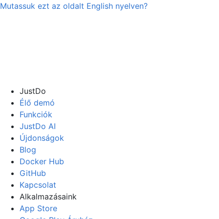
Mutassuk ezt az oldalt
English
nyelven?
JustDo
Élő demó
Funkciók
JustDo AI
Újdonságok
Blog
Docker Hub
GitHub
Kapcsolat
Alkalmazásaink
App Store