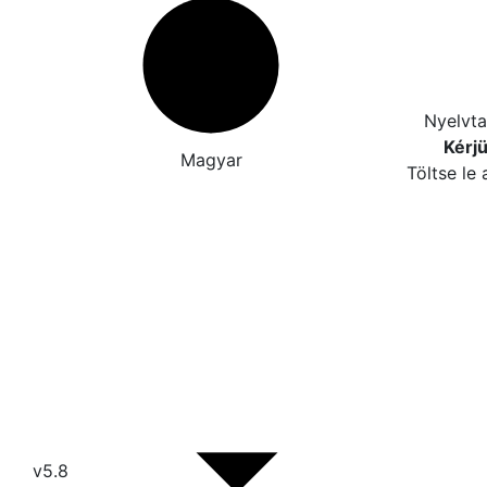
Nyelvtan
Kérjü
Magyar
Töltse le 
v5.8