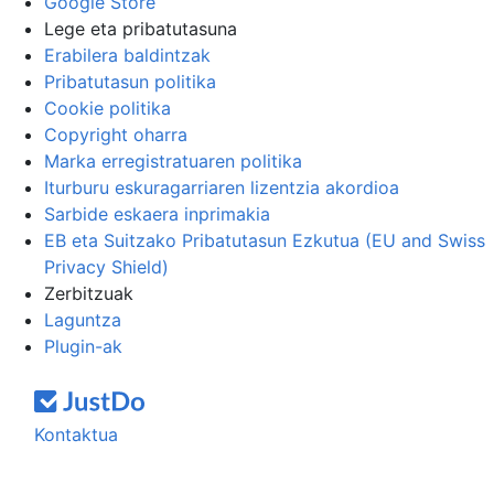
Google Store
Lege eta pribatutasuna
Erabilera baldintzak
Pribatutasun politika
Cookie politika
Copyright oharra
Marka erregistratuaren politika
Iturburu eskuragarriaren lizentzia akordioa
Sarbide eskaera inprimakia
EB eta Suitzako Pribatutasun Ezkutua (EU and Swiss
Privacy Shield)
Zerbitzuak
Laguntza
Plugin-ak
Kontaktua