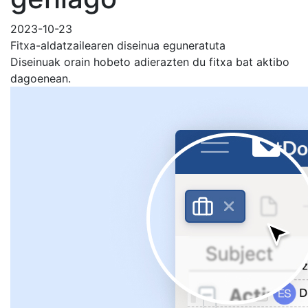
2023-10-23
Fitxa-aldatzailearen diseinua eguneratuta
Diseinuak orain hobeto adierazten du fitxa bat aktibo
dagoenean.