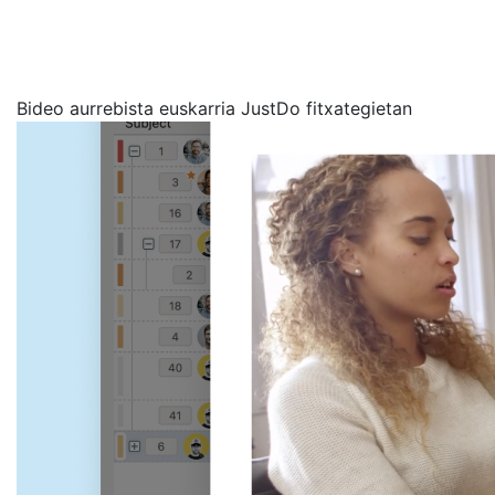
Bideo aurrebista euskarria JustDo fitxategietan