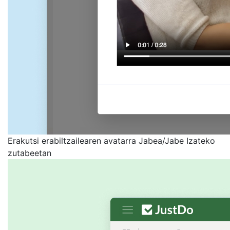
Erakutsi erabiltzailearen avatarra Jabea/Jabe Izateko
zutabeetan