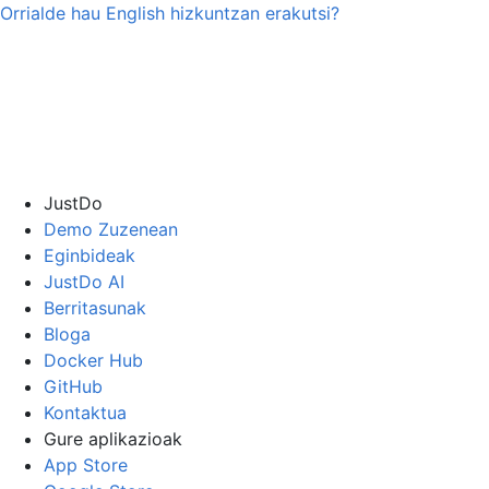
Orrialde hau
English
hizkuntzan erakutsi?
JustDo
Demo Zuzenean
Eginbideak
JustDo AI
Berritasunak
Bloga
Docker Hub
GitHub
Kontaktua
Gure aplikazioak
App Store