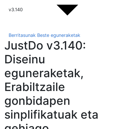
v3.140
Berritasunak
Beste eguneraketak
JustDo v3.140:
Diseinu
eguneraketak,
Erabiltzaile
gonbidapen
sinplifikatuak eta
gehiago