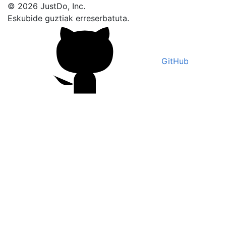
© 2026 JustDo, Inc.
Eskubide guztiak erreserbatuta.
GitHub