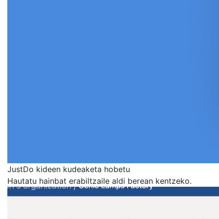
JustDo kideen kudeaketa hobetu
Hautatu hainbat erabiltzaile aldi berean kentzeko.