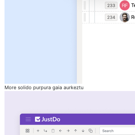
More solido purpura gaia aurkeztu