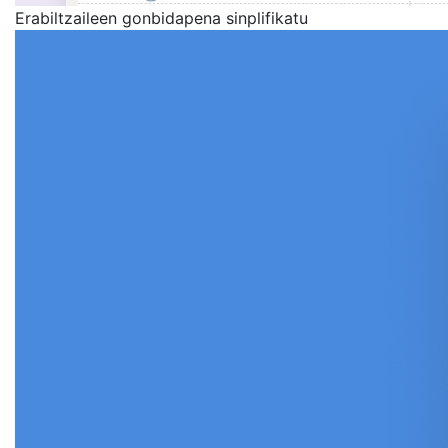
Erabiltzaileen gonbidapena sinplifikatu