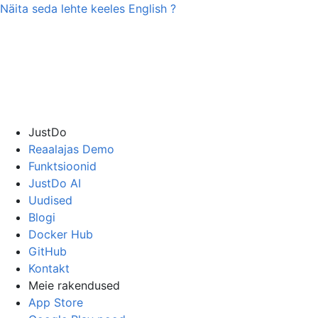
Näita seda lehte keeles
English
?
JustDo
Reaalajas Demo
Funktsioonid
JustDo AI
Uudised
Blogi
Docker Hub
GitHub
Kontakt
Meie rakendused
App Store