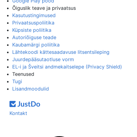
Google Play pood
Õiguslik teave ja privaatsus
Kasutustingimused
Privaatsuspoliitika
Küpsiste poliitika
Autoriõiguse teade
Kaubamärgi poliitika
Lähtekoodi kättesaadavuse litsentsileping
Juurdepääsutaotluse vorm
EL-i ja Šveitsi andmekaitselepe (Privacy Shield)
Teenused
Tugi
Lisandmoodulid
Kontakt