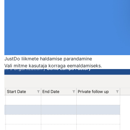
JustDo liikmete haldamise parandamine
Vali mitme kasutaja korraga eemaldamiseks.