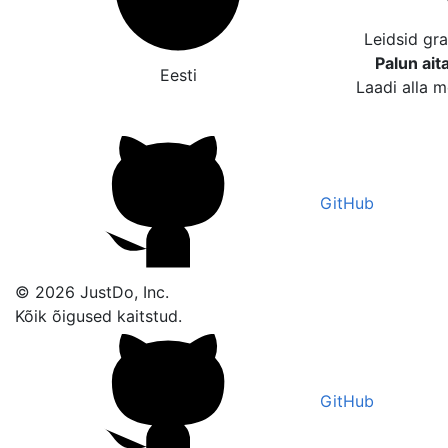
Leidsid gr
Palun ait
Eesti
Laadi alla m
GitHub
© 2026 JustDo, Inc.
Kõik õigused kaitstud.
GitHub