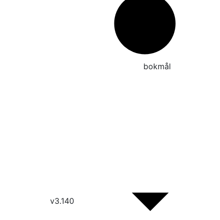
No
bokmål
v3.140