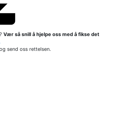
l?
Vær så snill å hjelpe oss med å fikse det

 og send oss rettelsen.