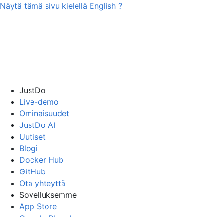
Näytä tämä sivu kielellä
English
?
JustDo
Live-demo
Ominaisuudet
JustDo AI
Uutiset
Blogi
Docker Hub
GitHub
Ota yhteyttä
Sovelluksemme
App Store