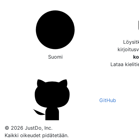
Löysitk
kirjoitus
Suomi
ko
Lataa kielit
GitHub
© 2026 JustDo, Inc.
Kaikki oikeudet pidätetään.