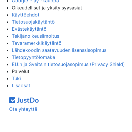
Google Play -kauppa
Oikeudelliset ja yksityisyysasiat
Käyttöehdot
Tietosuojakäytäntö
Evästekäytäntö
Tekijänoikeusilmoitus
Tavaramerkkikäytäntö
Lähdekoodin saatavuuden lisenssisopimus
Tietopyyntölomake
EU:n ja Sveitsin tietosuojasopimus (Privacy Shield)
Palvelut
Tuki
Lisäosat
Ota yhteyttä