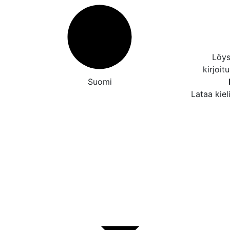
Löys
kirjoit
Suomi
Lataa kiel