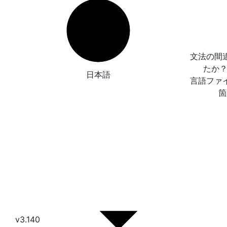
文法の間
たか
日本語
言語ファ
箇
v3.140