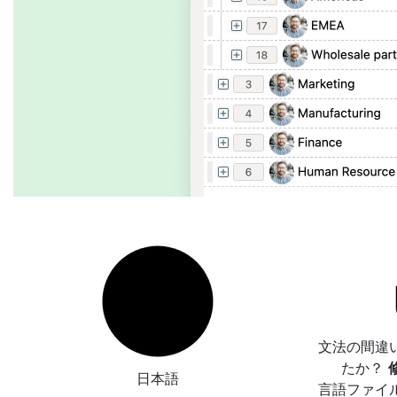
文法の間違
たか？
日本語
言語ファイ