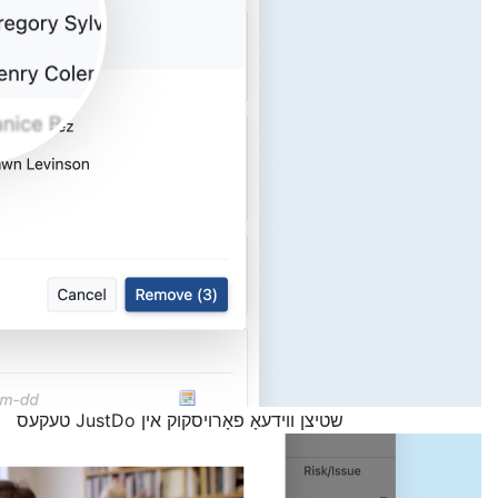
שטיצן ווידעאָ פאָרויסקוק אין JustDo טעקעס