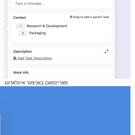
פאַרייַנפאַכן באַניצער איינלאַדונג