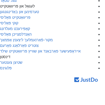
גוגל סטאָר
לעגאַל און פּריוואַטקייט
טערמינען און באַדינגונגען
פּריוואַטקייט פּאָליסי
קוקי פּאָליסי
קאָפּירעכט מעלדונג
האַנדלסצייכן פּאָליסי
מקור-פֿאַרנעמלעך ליצענץ אָפּמאַך
צוטריט פאַרלאַנג פאָרעם
אייראָפּעישער פאַרבאַנד און שווייץ פּריוואַטקייט שילד
דינסטן
שטיצן צענטער
פּלוגינס