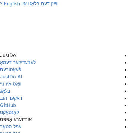
ווײַזן דעם בלאַט אין
English
?
JustDo
לעבעדיקער דעמאָ
פֿעאַטורעס
JustDo AI
װאָס איז נײַ
בלאָג
דאקער הוב
GitHub
קאָנטאַקט
אונדזערע אַפּפּס
עפּל סטאָר