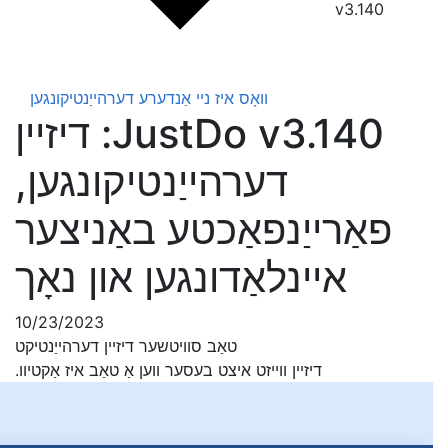
v3.140
וואָס איז ניי
אַנדערע דערהייַנטיקונגען
JustDo v3.140: דיזיין
דערהייַנטיקונגען,
פאַרייַנפאַכטע באַניצער
איינלאַדונגען און נאָך
10/23/2023
טאַב סוויטשער דיזיין דערהייַנטיקט
דיזיין ווייזט איצט בעסער ווען אַ טאַב איז אַקטיוו.