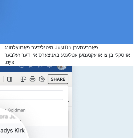
פאַרבעסערן JustDo מיטגלידער פאַרוואַלטונג
אויסקלייַבן צו אַוועקנעמען עטלעכע באַניצערס אין דער זעלבער
צייַט.