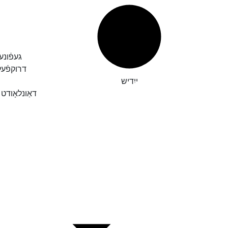
געפֿונע
דרוקפֿע
ייִדיש
דאַונלאָודט