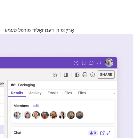
אַרייַנפירן דעם זאָליד פּורפּל טעמע