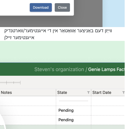
ווייַזן דעם באַניצער אַוואַטאַר אין די אייגנטימער/ווארטנדיק
אייגנטימער זיילן