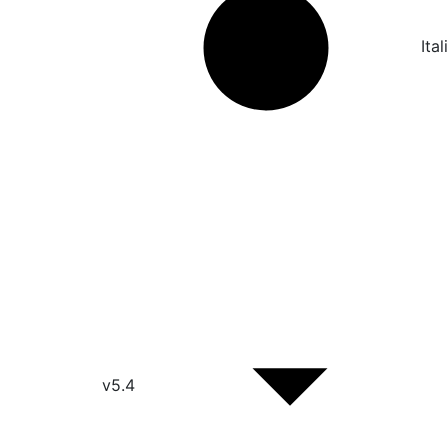
Ita
v5.4