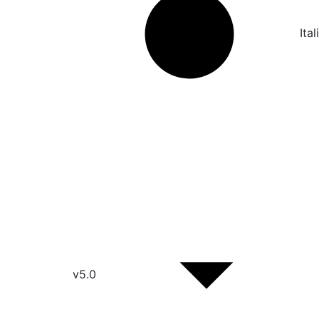
Ita
v5.0