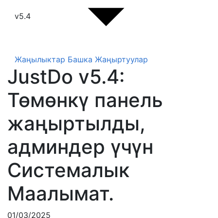
v5.4
Жаңылыктар
Башка Жаңыртуулар
JustDo v5.4:
Төмөнкү панель
жаңыртылды,
админдер үчүн
Системалык
Маалымат.
01/03/2025