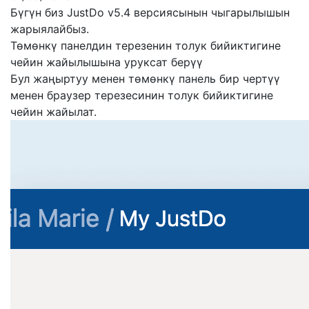
Бүгүн биз JustDo v5.4 версиясынын чыгарылышын
жарыялайбыз.
Төмөнкү панелдин терезенин толук бийиктигине
чейин жайылышына уруксат берүү
Бул жаңыртуу менен төмөнкү панель бир чертүү
менен браузер терезесинин толук бийиктигине
чейин жайылат.