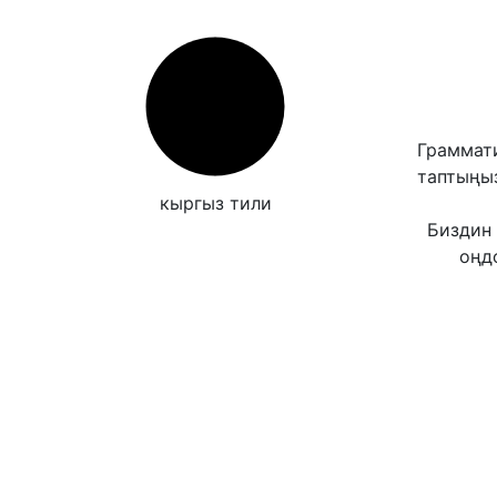
Граммати
таптыңы
кыргыз тили
Биздин 
оңд