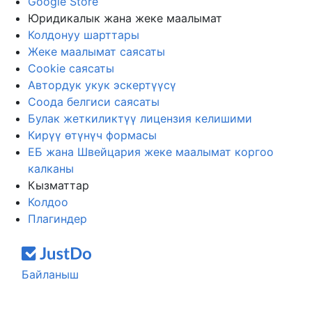
Google Store
Юридикалык жана жеке маалымат
Колдонуу шарттары
Жеке маалымат саясаты
Cookie саясаты
Автордук укук эскертүүсү
Соода белгиси саясаты
Булак жеткиликтүү лицензия келишими
Кирүү өтүнүч формасы
ЕБ жана Швейцария жеке маалымат коргоо
калканы
Кызматтар
Колдоо
Плагиндер
Байланыш