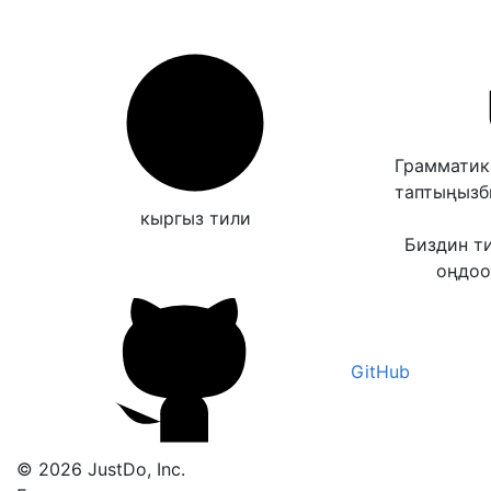
Грамматик
таптыңыз
кыргыз тили
Биздин т
оңдоо
GitHub
© 2026 JustDo, Inc.