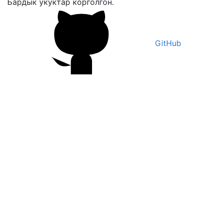
Бардык укуктар корголгон.
GitHub