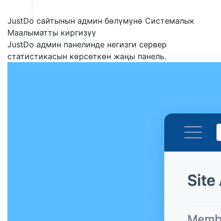
JustDo сайтынын админ бөлүмүнө Системалык
Маалыматты киргизүү
JustDo админ панелинде негизги сервер
статистикасын көрсөткөн жаңы панель.