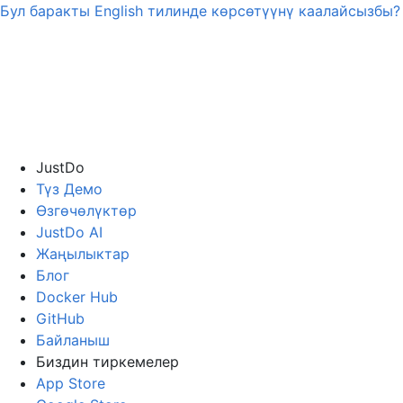
Бул баракты
English
тилинде көрсөтүүнү каалайсызбы?
JustDo
Түз Демо
Өзгөчөлүктөр
JustDo AI
Жаңылыктар
Блог
Docker Hub
GitHub
Байланыш
Биздин тиркемелер
App Store