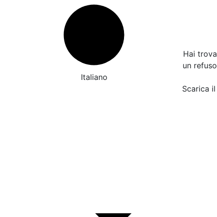
Hai trov
un refus
Italiano
Scarica il