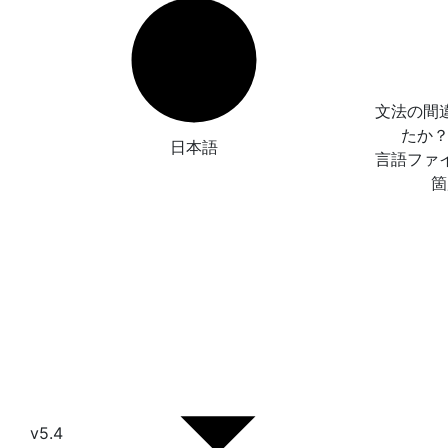
文法の間
たか
日本語
言語ファ
箇
v5.4