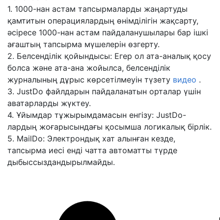
1. 1000-нан астам тапсырмаларды жаңартуды
қамтитын операциялардың өнімділігін жақсарту,
әсіресе 1000-нан астам пайдаланушылары бар ішкі
ағаштың тапсырма мүшелерін өзгерту.
2. Белсенділік қойындысы: Егер ол ата-аналық қосу
болса және ата-ана жойылса, белсенділік
журналының дұрыс көрсетілмеуін түзету
видео
.
3. JustDo файлдарын пайдаланатын орталар үшін
аватарларды жүктеу.
4. Ұйымдар тұжырымдамасын енгізу: JustDo-
лардың жоғарысындағы қосымша логикалық бірлік.
5. MailDo: Электрондық хат алынған кезде,
тапсырма иесі енді чатта автоматты түрде
дыбыссыздандырылмайды.