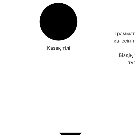
Граммат
қатесін 
Қазақ тілі
Біздің
түз