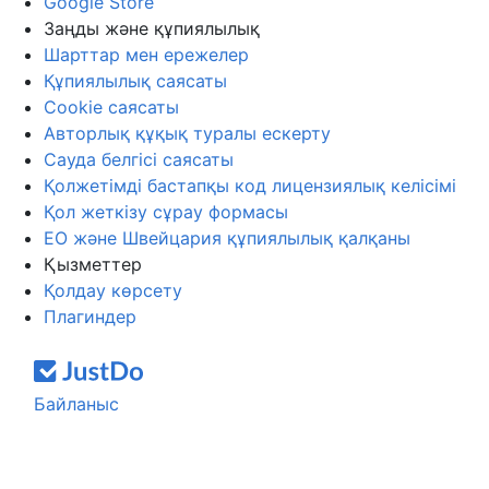
Google Store
Заңды және құпиялылық
Шарттар мен ережелер
Құпиялылық саясаты
Cookie саясаты
Авторлық құқық туралы ескерту
Сауда белгісі саясаты
Қолжетімді бастапқы код лицензиялық келісімі
Қол жеткізу сұрау формасы
ЕО және Швейцария құпиялылық қалқаны
Қызметтер
Қолдау көрсету
Плагиндер
Байланыс