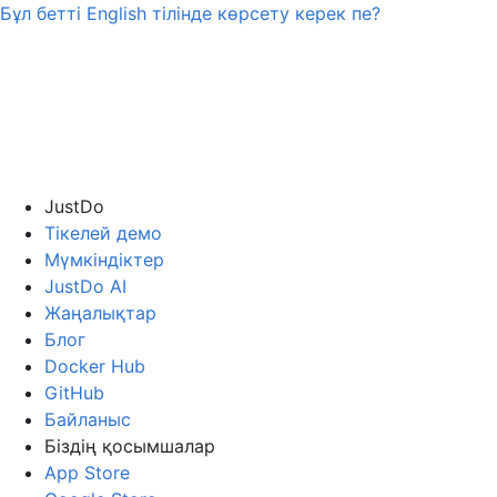
Бұл бетті
English
тілінде көрсету керек пе?
JustDo
Тікелей демо
Мүмкіндіктер
JustDo AI
Жаңалықтар
Блог
Docker Hub
GitHub
Байланыс
Біздің қосымшалар
App Store