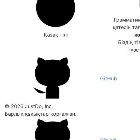
Грамматик
қатесін та
Қазақ тілі
кө
Біздің т
түзет
GitHub
© 2026 JustDo, Inc.
Барлық құқықтар қорғалған.