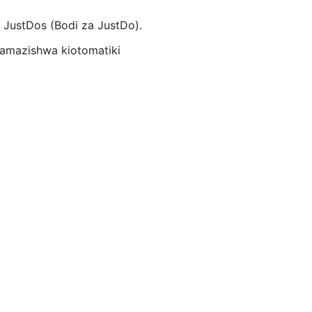
a JustDos (Bodi za JustDo).
yamazishwa kiotomatiki