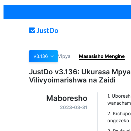
v3.136
Vipya
Masasisho Mengine
JustDo v3.136: Ukurasa Mpya 
Vilivyoimarishwa na Zaidi
1. Uboresh
Maboresho
wanachama
2023-03-31
2. Kichupo
ongezeko 