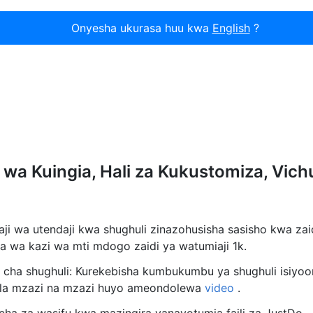
Onyesha ukurasa huu kwa
English
?
wa Kuingia, Hali za Kukustomiza, Vichu
aji wa utendaji kwa shughuli zinazohusisha sasisho kwa zaid
 wa kazi wa mti mdogo zaidi ya watumiaji 1k.
 cha shughuli: Kurekebisha kumbukumbu ya shughuli isiyoo
la mzazi na mzazi huyo ameondolewa
video
.