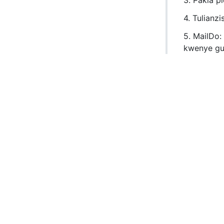
3. Pakia p
4. Tulianz
5. MailDo:
kwenye g