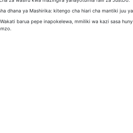
icha za wasifu kwa mazingira yanayotumia faili za JustDo.
isha dhana ya Mashirika: kitengo cha hiari cha mantiki juu y
 Wakati barua pepe inapokelewa, mmiliki wa kazi sasa hun
umzo.