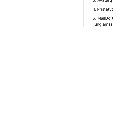
3. Avatarų
4. Pristaty
5. MailDo 
įjungiamas 