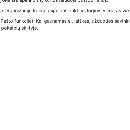
 įkėlimas aplinkoms, kurios naudoja JustDo failus.
ta Organizacijų koncepcija: pasirinktinis loginis vienetas vir
(Pašto funkcija): Kai gaunamas el. laiškas, užduoties savin
pokalbių skiltyje.