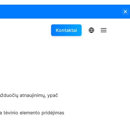
Kontaktai
užduočių atnaujinimų, ypač
yra tėvinio elemento pridėjimas