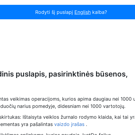
Rodyti šį puslapį
English
kalba?
inis puslapis, pasirinktinės būsenos,
intas veikimas operacijoms, kurios apima daugiau nei 1000 
žduočių narius pomedyje, didesniam nei 1000 vartotojų.
skirtukas: Ištaisyta veiklos žurnalo rodymo klaida, kai tai 
 elementas yra pašalintas
vaizdo įrašas
.