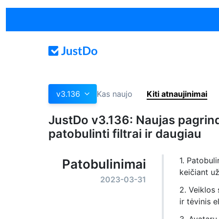
v3.136
Kas naujo
Kiti atnaujinimai
JustDo v3.136: Naujas pagrind
patobulinti filtrai ir daugiau
1. Patobul
Patobulinimai
keičiant u
2023-03-31
2. Veiklos 
ir tėvinis