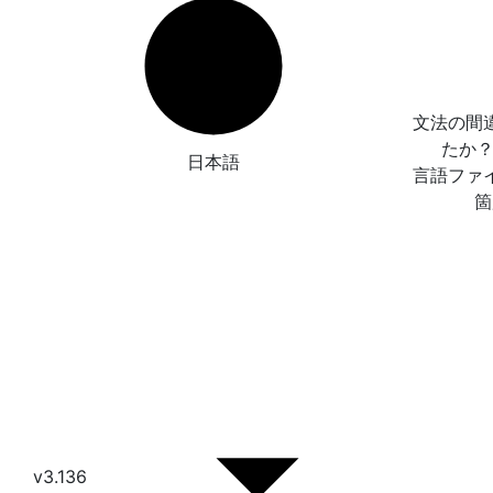
文法の間
たか
日本語
言語ファ
箇
v3.136