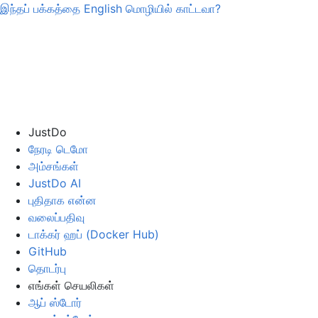
இந்தப் பக்கத்தை
English
மொழியில் காட்டவா?
JustDo
நேரடி டெமோ
அம்சங்கள்
JustDo AI
புதிதாக என்ன
வலைப்பதிவு
டாக்கர் ஹப் (Docker Hub)
GitHub
தொடர்பு
எங்கள் செயலிகள்
ஆப் ஸ்டோர்