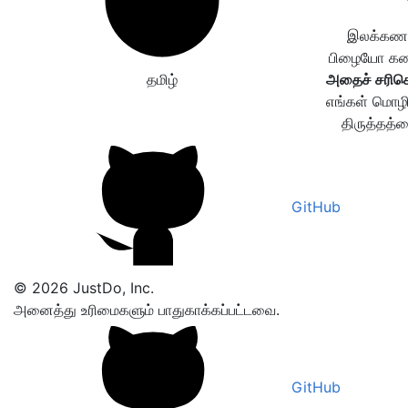
இலக்கணப்
பிழையோ கண்ட
தமிழ்
அதைச் சரிசெ
எங்கள் மொழி
திருத்தத்த
GitHub
© 2026 JustDo, Inc.
அனைத்து உரிமைகளும் பாதுகாக்கப்பட்டவை.
GitHub