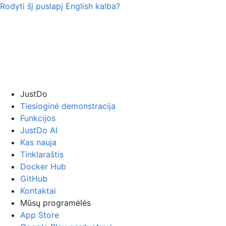
Rodyti šį puslapį
English
kalba?
JustDo
Tiesioginė demonstracija
Funkcijos
JustDo AI
Kas nauja
Tinklaraštis
Docker Hub
GitHub
Kontaktai
Mūsų programėlės
App Store