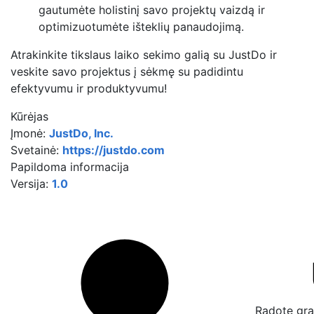
gautumėte holistinį savo projektų vaizdą ir
optimizuotumėte išteklių panaudojimą.
Atrakinkite tikslaus laiko sekimo galią su JustDo ir
veskite savo projektus į sėkmę su padidintu
efektyvumu ir produktyvumu!
Kūrėjas
Įmonė:
JustDo, Inc.
Svetainė:
https://justdo.com
Papildoma informacija
Versija:
1.0
Radote gra