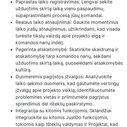
Paprastas laiko registravimas: Lengvai sekite
užduotims skirtą laiką vienu paspaudimu,
supaprastindami procesą jūsų komandai.
Realaus laiko atnaujinimai: Gaukite momentinius
laiko įrašų atnaujinimus, užtikrindami, kad visada
turėsite tikslų vaizdą apie projekto eigą ir
komandos narių indėlį.
Pagerinta atskaitomybė: Skatinkite skaidrumą ir
atskaitomybę tarp komandos narių, sekdami
užduotims skirtą laiką, puoselėdami atsakomybės
kultūrą.
Duomenimis pagrįstos įžvalgos: Analizuokite
laiko sekimo duomenis, kad gautumėte vertingų
įžvalgų apie projekto veiklą, identifikuotumėte
problemines vietas ir priimtumėte pagrįstus
sprendimus dėl išteklių paskirstymo.
Integracija su kitomis funkcijomis: Sklandžiai
integruokite su kitomis JustDo funkcijomis,
tokiomis kaip Išteklių valdymas ir Projektai, kad