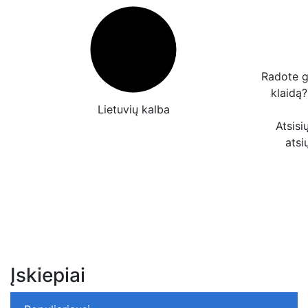
Radote g
klaidą
Lietuvių kalba
Atsisi
atsi
Įskiepiai