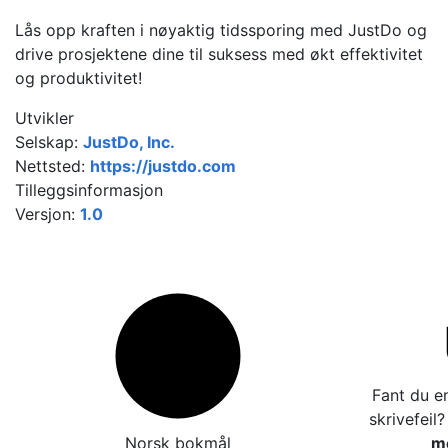
Lås opp kraften i nøyaktig tidssporing med JustDo og
drive prosjektene dine til suksess med økt effektivitet
og produktivitet!
Utvikler
Selskap:
JustDo, Inc.
Nettsted:
https://justdo.com
Tilleggsinformasjon
Versjon:
1.0
Fant du en
skrivefeil
Norsk bokmål
me