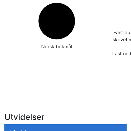
Fant du 
skrivefe
Norsk bokmål
Last ned
Utvidelser