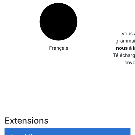
Vous 
grammair
Français
nous à l
Télécharg
envo
Extensions