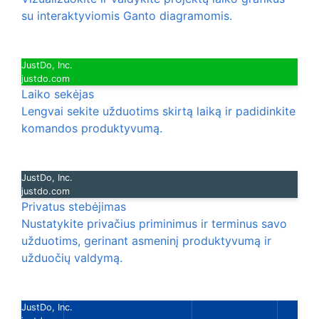
su interaktyviomis Ganto diagramomis.
JustDo, Inc.
justdo.com
Laiko sekėjas
Lengvai sekite užduotims skirtą laiką ir padidinkite
komandos produktyvumą.
JustDo, Inc.
justdo.com
Privatus stebėjimas
Nustatykite privačius priminimus ir terminus savo
užduotims, gerinant asmeninį produktyvumą ir
užduočių valdymą.
JustDo, Inc.