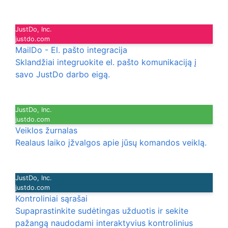
JustDo, Inc.
justdo.com
MailDo - El. pašto integracija
Sklandžiai integruokite el. pašto komunikaciją į
savo JustDo darbo eigą.
JustDo, Inc.
justdo.com
Veiklos žurnalas
Realaus laiko įžvalgos apie jūsų komandos veiklą.
JustDo, Inc.
justdo.com
Kontroliniai sąrašai
Supaprastinkite sudėtingas užduotis ir sekite
pažangą naudodami interaktyvius kontrolinius