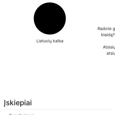
Radote g
klaidą
Lietuvių kalba
Atsisi
atsi
Įskiepiai