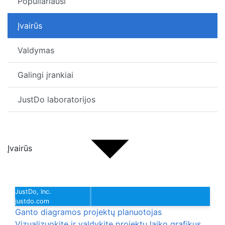
Populiariausi
Įvairūs
Valdymas
Galingi įrankiai
JustDo laboratorijos
Įvairūs
JustDo, Inc.
justdo.com
Ganto diagramos projektų planuotojas
Vizualizuokite ir valdykite projektų laiko grafikus