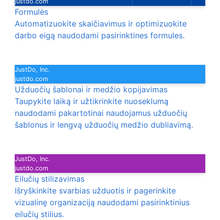
justdo.com
Formulės
Automatizuokite skaičiavimus ir optimizuokite
darbo eigą naudodami pasirinktines formules.
JustDo, Inc.
justdo.com
Užduočių šablonai ir medžio kopijavimas
Taupykite laiką ir užtikrinkite nuoseklumą
naudodami pakartotinai naudojamus užduočių
šablonus ir lengvą užduočių medžio dubliavimą.
JustDo, Inc.
justdo.com
Eilučių stilizavimas
Išryškinkite svarbias užduotis ir pagerinkite
vizualinę organizaciją naudodami pasirinktinius
eilučių stilius.