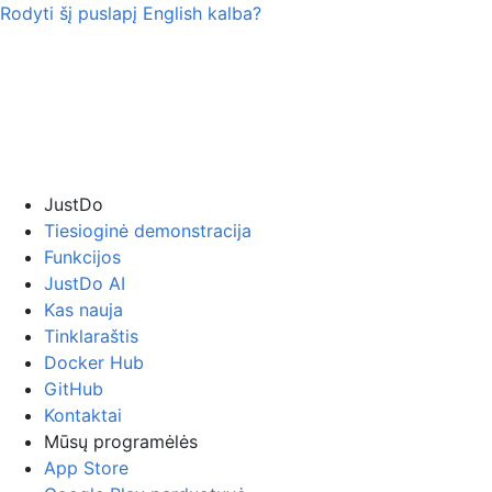
Rodyti šį puslapį
English
kalba?
JustDo
Tiesioginė demonstracija
Funkcijos
JustDo AI
Kas nauja
Tinklaraštis
Docker Hub
GitHub
Kontaktai
Mūsų programėlės
App Store