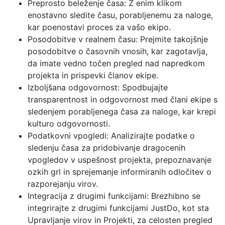
Preprosto beleženje časa: Z enim klikom
enostavno sledite času, porabljenemu za naloge,
kar poenostavi proces za vašo ekipo.
Posodobitve v realnem času: Prejmite takojšnje
posodobitve o časovnih vnosih, kar zagotavlja,
da imate vedno točen pregled nad napredkom
projekta in prispevki članov ekipe.
Izboljšana odgovornost: Spodbujajte
transparentnost in odgovornost med člani ekipe s
sledenjem porabljenega časa za naloge, kar krepi
kulturo odgovornosti.
Podatkovni vpogledi: Analizirajte podatke o
sledenju časa za pridobivanje dragocenih
vpogledov v uspešnost projekta, prepoznavanje
ozkih grl in sprejemanje informiranih odločitev o
razporejanju virov.
Integracija z drugimi funkcijami: Brezhibno se
integrirajte z drugimi funkcijami JustDo, kot sta
Upravljanje virov in Projekti, za celosten pregled