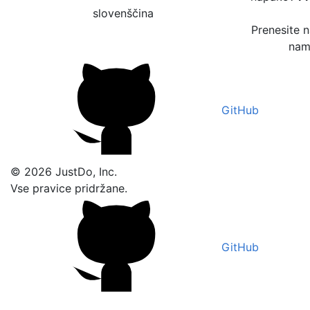
slovenščina
Prenesite 
nam 
GitHub
© 2026 JustDo, Inc.
Vse pravice pridržane.
GitHub