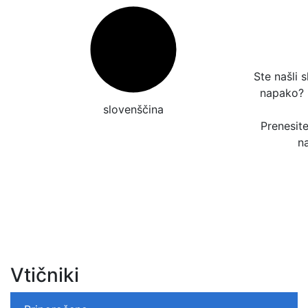
Ste našli 
napako?
slovenščina
Prenesit
n
Vtičniki