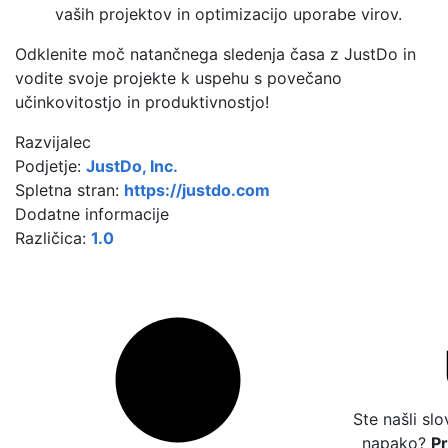
vaših projektov in optimizacijo uporabe virov.
Odklenite moč natančnega sledenja časa z JustDo in
vodite svoje projekte k uspehu s povečano
učinkovitostjo in produktivnostjo!
Razvijalec
Podjetje:
JustDo, Inc.
Spletna stran:
https://justdo.com
Dodatne informacije
Različica:
1.0
Ste našli sl
napako?
P