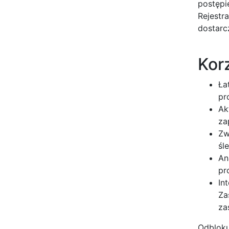
postępi
Rejestr
dostarc
Kor
Ła
pr
Ak
za
Zw
śl
An
pr
In
Za
za
Odbloku