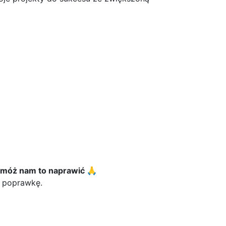
omóż nam to naprawić 🙏
m poprawkę.