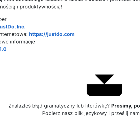
nością i produktywnością!
per
ustDo, Inc.
internetowa:
https://justdo.com
we informacje
1.0
i
Znalazłeś błąd gramatyczny lub literówkę?
Prosimy, p
Pobierz nasz plik językowy i prześlij na