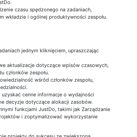
stDo.
dzenie czasu spędzonego na zadaniach,
ym wkładzie i ogólnej produktywności zespołu.
daniach jednym kliknięciem, upraszczając
owe aktualizacje dotyczące wpisów czasowych,
du członków zespołu.
powiedzialność wśród członków zespołu,
edzialności.
y uzyskać cenne informacje o wydajności
me decyzje dotyczące alokacji zasobów.
innymi funkcjami JustDo, takimi jak Zarządzanie
projektów i zoptymalizować wykorzystanie
oje projekty do sukcesu ze zwiększoną