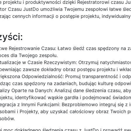
e projektu i produktywności dzięki Rejestratorowi czasu Ju
ator Czasu JustDo umożliwia Twojemu zespołowi łatwe śle
zając cennych informacji o postępie projektu, indywidualn
zyści:
twe Rejestrowanie Czasu: Łatwo śledź czas spędzony na za
oces dla Twojego zespołu.
tualizacje w Czasie Rzeczywistym: Otrzymuj natychmiast
pewniając zawsze dokładny obraz postępu projektu i wkła
iększona Odpowiedzialność: Promuj transparentność i od
edząc czas spędzony na zadaniach, budując kulturę odpowi
alizy Oparte na Danych: Analizuj dane śledzenia czasu, ab
ojektu, identyfikować wąskie gardła i podejmować świado
tegracja z Innymi Funkcjami: Bezproblemowo integruj się z 
sobami i Projekty, aby uzyskać całościowy obraz Twoich 
sobów.
j moc dokładnego śledzenia czasu z JustDo i prowadź sw