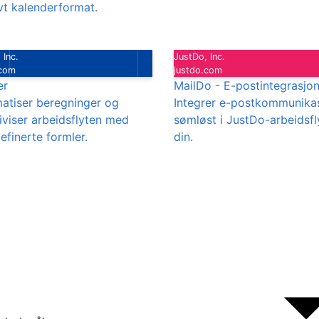
ivt kalenderformat.
 Inc.
JustDo, Inc.
.com
justdo.com
er
MailDo - E-postintegrasjo
atiser beregninger og
Integrer e-postkommunika
iviser arbeidsflyten med
sømløst i JustDo-arbeidsfl
efinerte formler.
din.