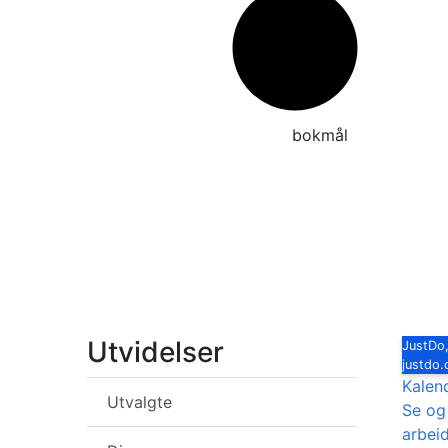
No
bokmål
Utvidelser
JustDo,
justdo
Kalen
Utvalgte
Se og
arbei