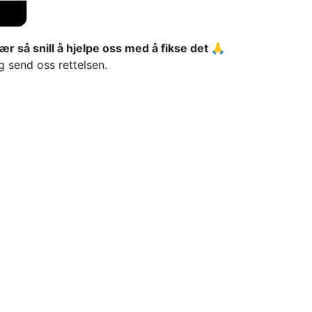
ær så snill å hjelpe oss med å fikse det 🙏
g send oss rettelsen.