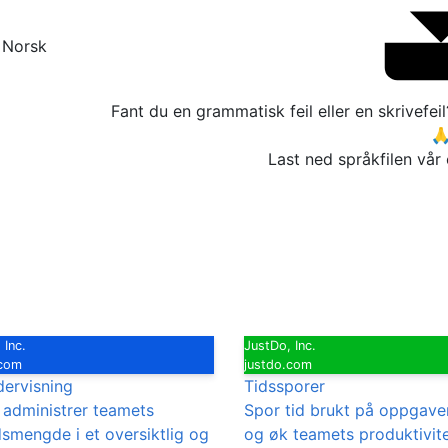
rsk
Fant du en grammatisk feil eller en skrivefei

Last ned språkfilen vår
 Inc.
JustDo, Inc.
.com
justdo.com
dervisning
Tidssporer
 administrer teamets
Spor tid brukt på oppgave
dsmengde i et oversiktlig og
og øk teamets produktivite