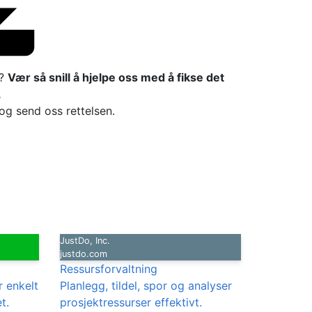
l?
Vær så snill å hjelpe oss med å fikse det

 og send oss rettelsen.
JustDo, Inc.
justdo.com
Ressursforvaltning
r enkelt
Planlegg, tildel, spor og analyser
t.
prosjektressurser effektivt.