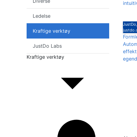
Diverse
intuit
Ledelse
JustDo,
Kraftige verktøy
justdo
Forml
Autom
JustDo Labs
effekt
Kraftige verktøy
egend