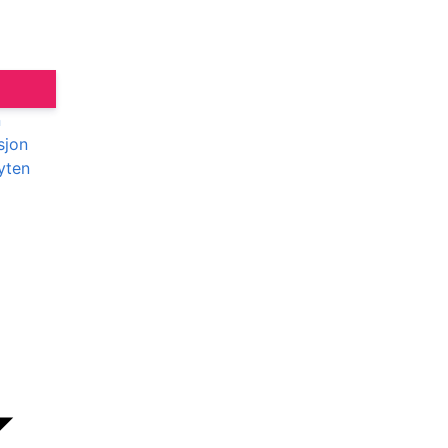
n
sjon
yten