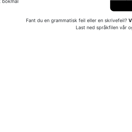
k bokmål
Fant du en grammatisk feil eller en skrivefeil?
V
Last ned språkfilen vår o