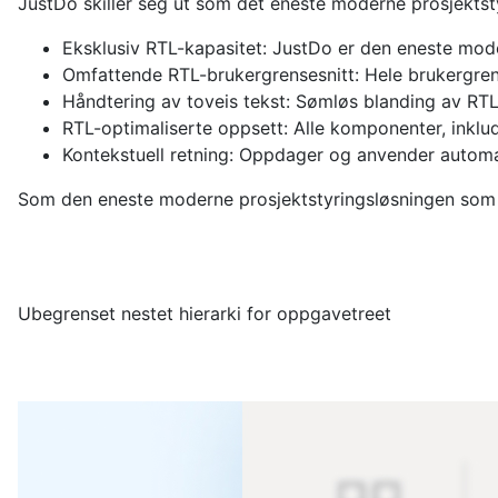
JustDo skiller seg ut som det eneste moderne prosjektsty
Eksklusiv RTL-kapasitet: JustDo er den eneste mode
Omfattende RTL-brukergrensesnitt: Hele brukergrense
Håndtering av toveis tekst: Sømløs blanding av RT
RTL-optimaliserte oppsett: Alle komponenter, inklu
Kontekstuell retning: Oppdager og anvender automati
Som den eneste moderne prosjektstyringsløsningen som t
Ubegrenset nestet hierarki for oppgavetreet