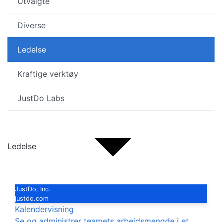
Utvalgte
Diverse
Ledelse
Kraftige verktøy
JustDo Labs
Ledelse
JustDo, Inc.
justdo.com
Kalendervisning
Se og administrer teamets arbeidsmengde i et