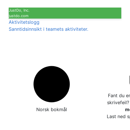
JustDo, Inc.
justdo.com
Aktivitetslogg
Sanntidsinnsikt i teamets aktiviteter.
Fant du en
skrivefeil
Norsk bokmål
me
Last ned s