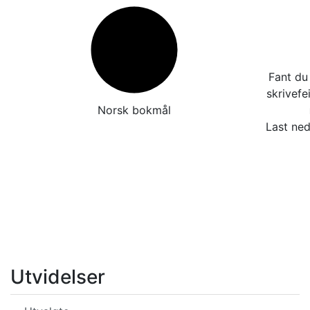
Fant du 
skrivefe
Norsk bokmål
Last ned
Utvidelser