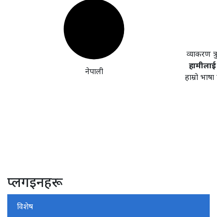
व्याकरण त्
हामीलाई 
नेपाली
हाम्रो भाष
प्लगइनहरू
विशेष