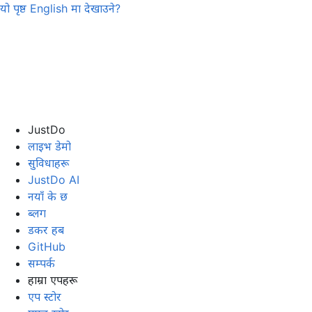
यो पृष्ठ
English
मा देखाउने?
JustDo
लाइभ डेमो
सुविधाहरू
JustDo AI
नयाँ के छ
ब्लग
डकर हब
GitHub
सम्पर्क
हाम्रा एपहरू
एप स्टोर