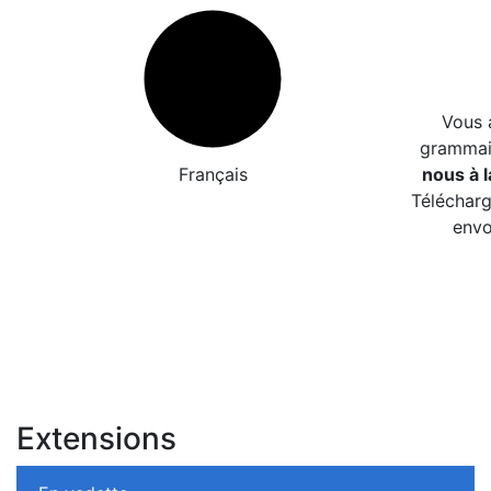
Vous 
grammair
Français
nous à l
Télécharg
envo
Extensions