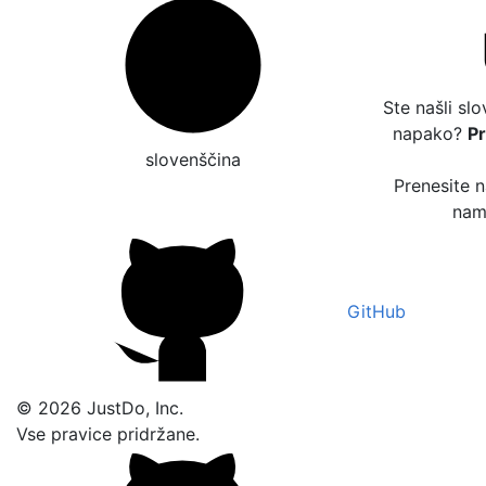
Ste našli sl
napako?
P
slovenščina
Prenesite 
nam 
GitHub
© 2026 JustDo, Inc.
Vse pravice pridržane.