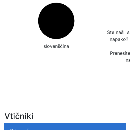
Ste našli 
napako?
slovenščina
Prenesit
n
Vtičniki