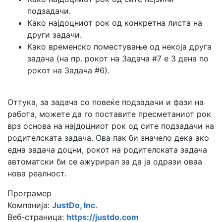
подзадачи.
Како најдоцниот рок од конкретна листа на
други задачи.
Како временско поместување од некоја друга
задача (на пр. рокот на Задача #7 е 3 дена по
рокот на Задача #6).
Оттука, за задача со повеќе подзадачи и фази на
работа, можете да го поставите пресметаниот рок
врз основа на најдоцниот рок од сите подзадачи на
родителската задача. Ова пак би значело дека ако
една задача доцни, рокот на родителската задача
автоматски би се ажурирал за да ја одрази оваа
нова реалност.
Програмер
Компанија:
JustDo, Inc.
Веб-страница:
https://justdo.com