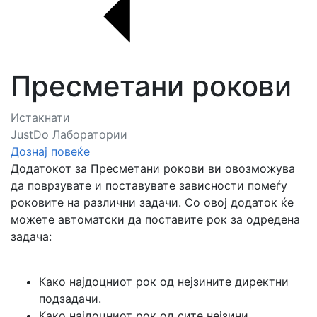
Пресметани рокови
Истакнати
JustDo Лаборатории
Дознај повеќе
Додатокот за Пресметани рокови ви овозможува
да поврзувате и поставувате зависности помеѓу
роковите на различни задачи. Со овој додаток ќе
можете автоматски да поставите рок за одредена
задача:
Како најдоцниот рок од нејзините директни
подзадачи.
Како најдоцниот рок од сите нејзини