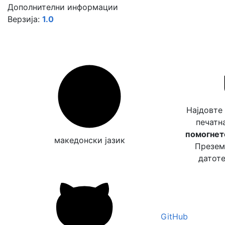
Дополнителни информации
Верзија:
1.0
Најдовте
печатн
помогнете
македонски јазик
Преземе
датоте
GitHub