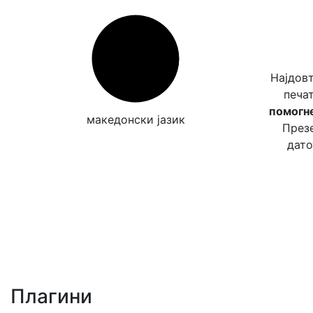
Најдов
печа
помогне
македонски јазик
Презе
дато
Плагини