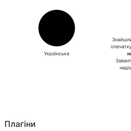
Знайшли
опечатк
Українська
н
Заван
наді
Плагіни