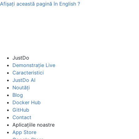
Afișați această pagină în
English
?
JustDo
Demonstrație Live
Caracteristici
JustDo AI
Noutăți
Blog
Docker Hub
GitHub
Contact
Aplicațiile noastre
App Store