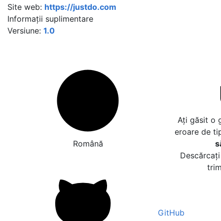
Site web:
https://justdo.com
Informații suplimentare
Versiune:
1.0
Ați găsit o
eroare de ti
Română
s
Descărcați 
tri
GitHub