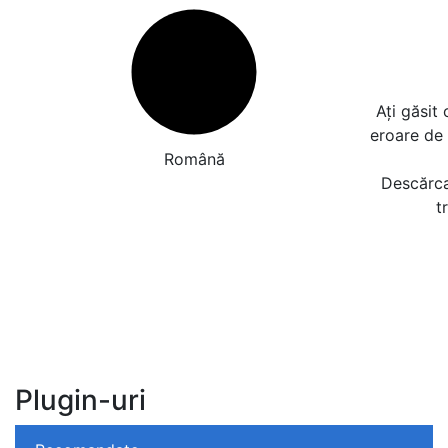
Ați găsit
eroare de
Română
Descărcaț
t
Plugin-uri