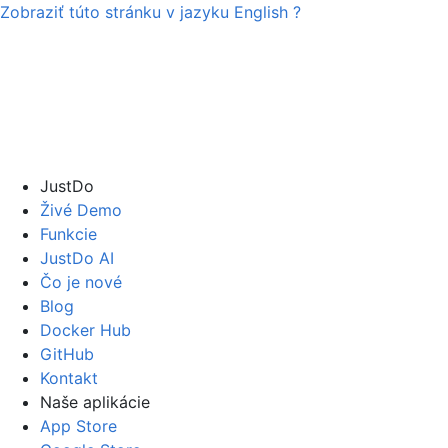
Zobraziť túto stránku v jazyku
English
?
JustDo
Živé Demo
Funkcie
JustDo AI
Čo je nové
Blog
Docker Hub
GitHub
Kontakt
Naše aplikácie
App Store