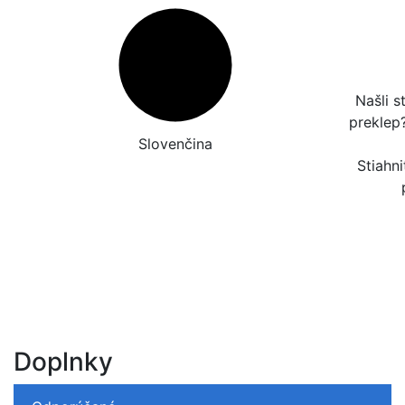
Našli s
preklep
Slovenčina
Stiahni
Doplnky