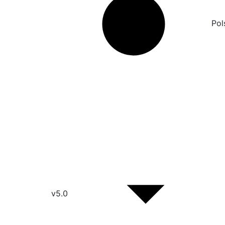
Pol
v5.0