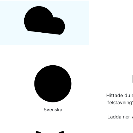
Hittade du e
felstavnin
Svenska
Ladda ner v