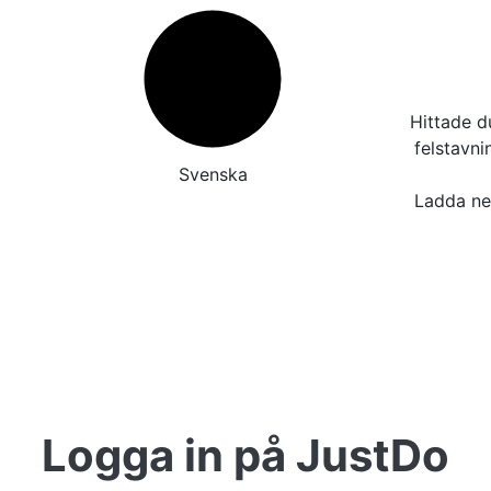
Hittade d
felstavn
Svenska
Ladda ner
Logga in på JustDo