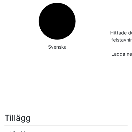
Hittade d
felstavn
Svenska
Ladda ner
Tillägg