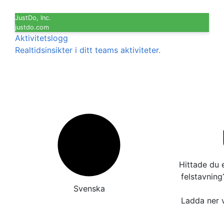
JustDo, Inc.
justdo.com
Aktivitetslogg
Realtidsinsikter i ditt teams aktiviteter.
Hittade du e
felstavnin
Svenska
Ladda ner v