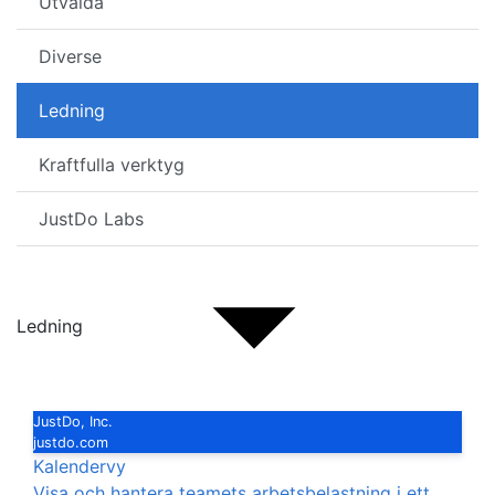
Utvalda
Diverse
Ledning
Kraftfulla verktyg
JustDo Labs
Ledning
JustDo, Inc.
justdo.com
Kalendervy
Visa och hantera teamets arbetsbelastning i ett