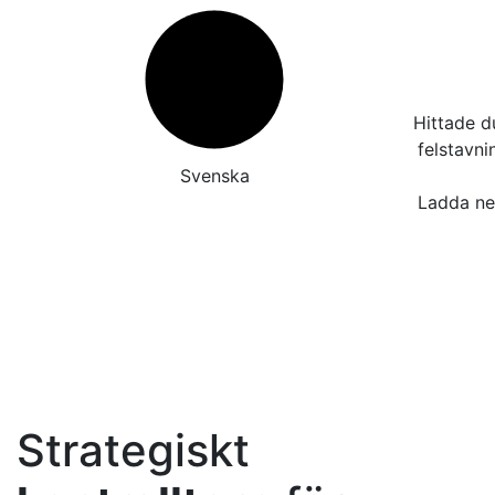
Hittade d
felstavn
Svenska
Ladda ner
Strategiskt