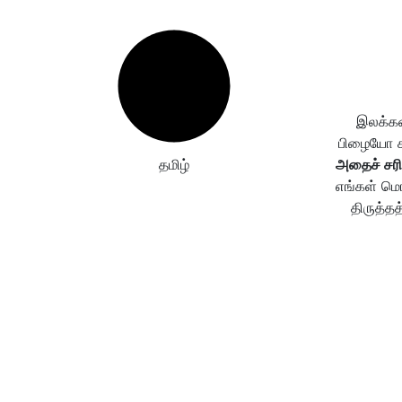
இலக்கண
பிழையோ கண
தமிழ்
அதைச் சரி
எங்கள் மொ
திருத்தத