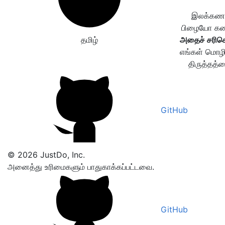
இலக்கணப்
பிழையோ கண்ட
தமிழ்
அதைச் சரிசெ
எங்கள் மொழி
திருத்தத்த
GitHub
© 2026 JustDo, Inc.
அனைத்து உரிமைகளும் பாதுகாக்கப்பட்டவை.
GitHub