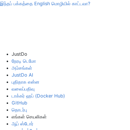
இந்தப் பக்கத்தை
English
மொழியில் காட்டவா?
JustDo
நேரடி டெமோ
அம்சங்கள்
JustDo AI
புதிதாக என்ன
வலைப்பதிவு
டாக்கர் ஹப் (Docker Hub)
GitHub
தொடர்பு
எங்கள் செயலிகள்
ஆப் ஸ்டோர்