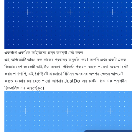
একসাথে একাধিক আইটেমের জন্য অবস্থা সেট করুন
এই আপডেটটি আরও দক্ষ কাজের প্রবাহের অনুমতি দেয়। আপনি এখন একটি একক
ক্রিয়ায় বেশ কয়েকটি আইটেমে অবস্থা পরিবর্তন প্রয়োগ করতে পারেন। অবস্থা সেট
করার পাশাপাশি, এই বৈশিষ্ট্যটি একসাথে বিভিন্ন অন্যান্য অপশন ক্ষেত্র আপডেট
করতে ব্যবহার করা যেতে পারে। আপনার JustDo-এর কাস্টম ফিল্ড এবং প্লাগইন
ফিল্ডগুলিও এর অন্তর্ভুক্ত।