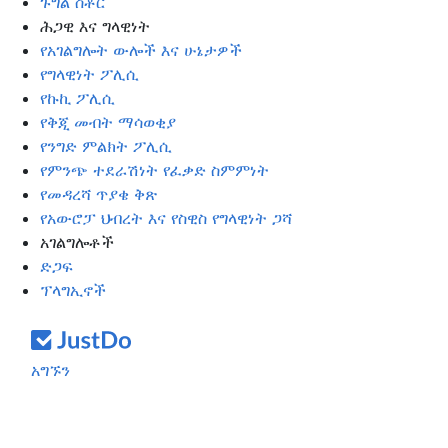
ጉግል ስቶር
ሕጋዊ እና ግላዊነት
የአገልግሎት ውሎች እና ሁኔታዎች
የግላዊነት ፖሊሲ
የኩኪ ፖሊሲ
የቅጂ መብት ማሳወቂያ
የንግድ ምልክት ፖሊሲ
የምንጭ ተደራሽነት የፈቃድ ስምምነት
የመዳረሻ ጥያቄ ቅጽ
የአውሮፓ ህብረት እና የስዊስ የግላዊነት ጋሻ
አገልግሎቶች
ድጋፍ
ፕላግኢኖች
አግኙን