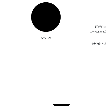
የስዋስ
አግኝተዋል
አማርኛ
የቋንቋ ፋ