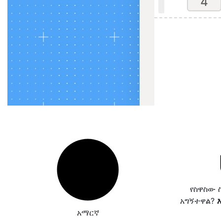
የስዋስው 
አግኝተዋል?
አማርኛ