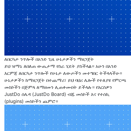
ለበርካታ ንጥሎች በአንድ ጊዜ ሁኔታዎችን ማዘጋጀት
ይህ ዝማኔ ለበለጠ ውጤታማ የስራ ሂደት ያስችላል። አሁን በአንድ
እርምጃ ለበርካታ ንጥሎች የሁኔታ ለውጦችን መተግበር ትችላላችሁ።
ሁኔታዎችን ከማዘጋጀት በተጨማሪ፣ ይህ ባህሪ ሌሎች የተለያዩ የምርጫ
መስኮችን በጅምላ ለማዘመን ሊጠቀሙበት ይችላሉ። የእርስዎን
JustDo ሰሌዳ (JustDo Board) ብጁ መስኮች እና የተሰኪ
(plugins) መስኮችን ጨምሮ።