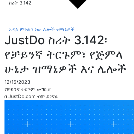
ስሪት 3.142
አዲስ ምንድን ነው
ሌሎች ዝማኔዎች
JustDo ስሪት 3.142፡
የቻይንኛ ትርጉም፣ የጅምላ
ሁኔታ ዝማኔዎች እና ሌሎች
12/15/2023
የቻይንኛ ትርጉም መግቢያ
በ JustDo.com ብቻ ይገኛል