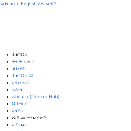
ይህን ገጽ በ
English
ላይ አሳይ?
JustDo
ቀጥታ ናሙና
ባህሪያት
JustDo AI
አዲስ ነገር
ብሎግ
ዶከር ሀብ (Docker Hub)
GitHub
አግኙን
የእኛ መተግበሪያዎች
አፕ ስቶር