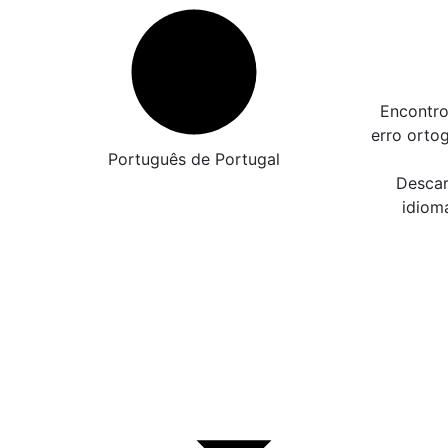
Encontro
erro orto
Português de Portugal
Descar
idiom