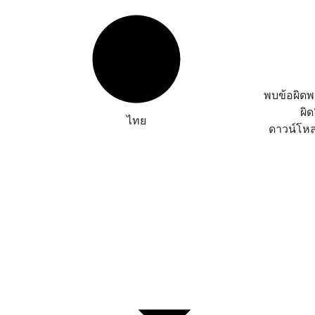
พบข้อผิด
ผิ
ไทย
ดาวน์โห