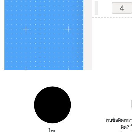
พบข้อผิดพล
ผิด?
ไทย