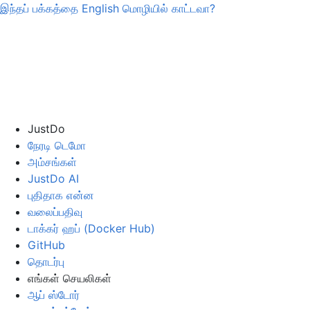
இந்தப் பக்கத்தை
English
மொழியில் காட்டவா?
JustDo
நேரடி டெமோ
அம்சங்கள்
JustDo AI
புதிதாக என்ன
வலைப்பதிவு
டாக்கர் ஹப் (Docker Hub)
GitHub
தொடர்பு
எங்கள் செயலிகள்
ஆப் ஸ்டோர்