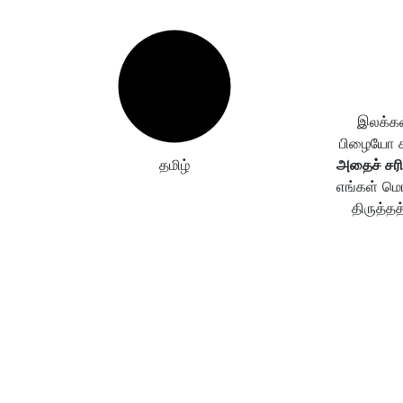
இலக்கண
பிழையோ கண
தமிழ்
அதைச் சரி
எங்கள் மொ
திருத்தத