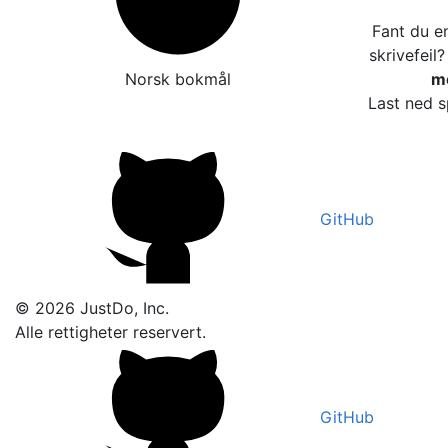
Fant du en
skrivefeil
Norsk bokmål
me
Last ned s
GitHub
© 2026 JustDo, Inc.
Alle rettigheter reservert.
GitHub