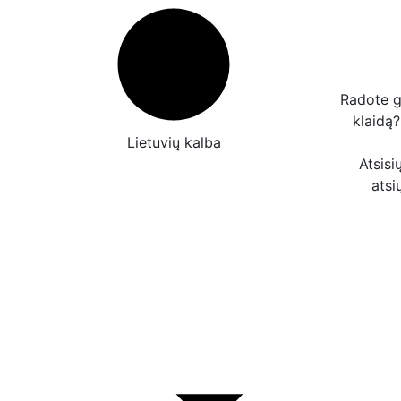
Radote g
klaidą
Lietuvių kalba
Atsisi
atsi