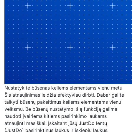
Nustatykite būsenas keliems elementams vienu metu
Šis atnaujinimas leidžia efektyviau dirbti. Dabar galite
taikyti būsenų pakeitimus keliems elementams vienu
veiksmu. Be būsenų nustatymo, šią funkciją galima
naudoti įvairiems kitiems pasirinkimo laukams
atnaujinti masiškai. Įskaitant jūsų JustDo lentų
(JustDo) pasirinktinus laukus ir įskiepių laukus.