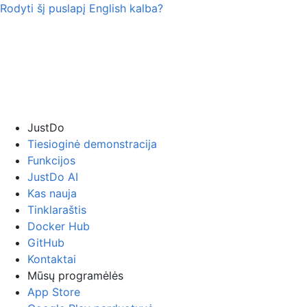
Rodyti šį puslapį
English
kalba?
JustDo
Tiesioginė demonstracija
Funkcijos
JustDo AI
Kas nauja
Tinklaraštis
Docker Hub
GitHub
Kontaktai
Mūsų programėlės
App Store